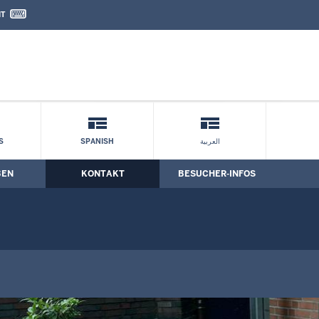
IT
nd Kontaktformular
n: Kontakt
S
SPANISH
العربية
BEN
KONTAKT
BESUCHER-INFOS