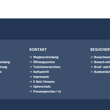
KONTAKT
BESUCHER
Wegbeschreibung
Besuchsze
bildung
Öffnungszeiten
Besuch mit
ilung
Telefonverzeichnis
Brief- und
n
Haftantritt
Bankverbi
Impressum
E-Mail Hinweis
Opferschutz
Pressesprecher/-in