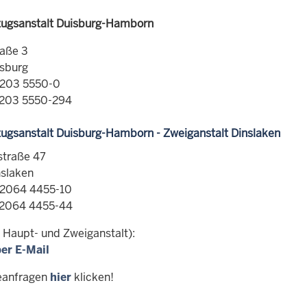
lzugsanstalt Duisburg-Hamborn
aße 3
sburg
0203 5550-0
0203 5550-294
lzugsanstalt Duisburg-Hamborn - Zweiganstalt Dinslaken
straße 47
slaken
02064 4455-10
02064 4455-44
n Haupt- und Zweiganstalt):
er E-Mail
eanfragen
hier
klicken!